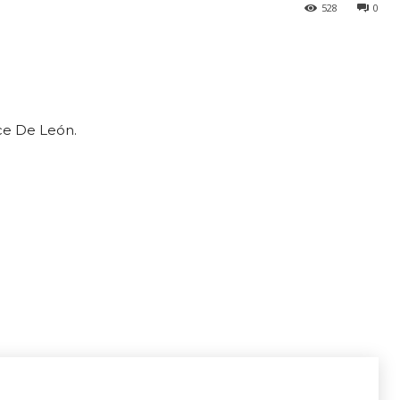
528
0
ce De León.