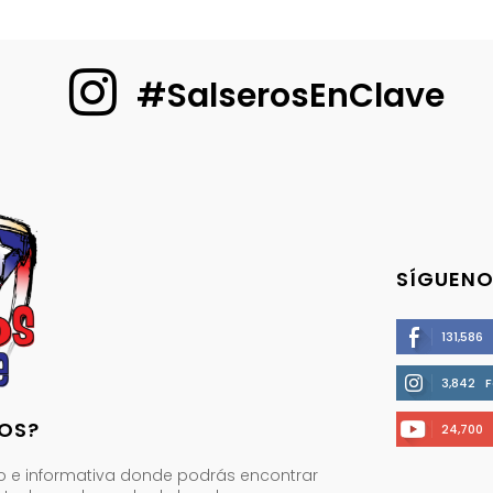
#SalserosEnClave
SÍGUENO
131,586
3,842
F
OS?
24,700
o e informativa donde podrás encontrar