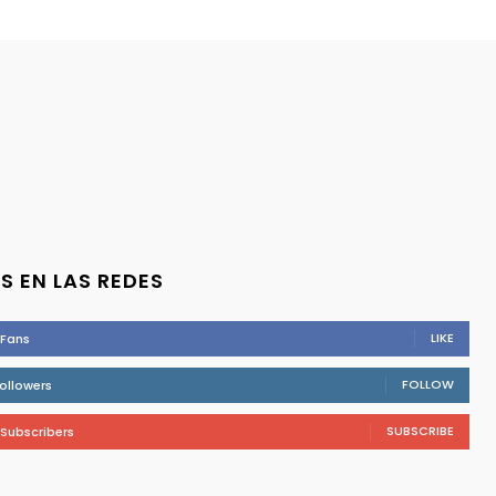
S EN LAS REDES
LIKE
Fans
FOLLOW
ollowers
SUBSCRIBE
Subscribers