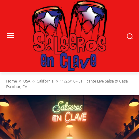
Home
USA
California
11/26/16 - La Picante Live Salsa @ Casa
Escobar, CA