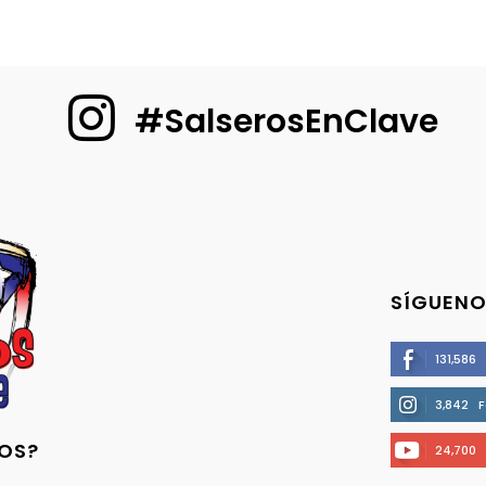
#SalserosEnClave
SÍGUENO
131,586
3,842
F
OS?
24,700