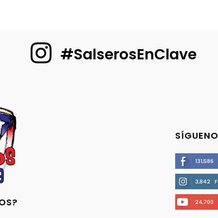
#SalserosEnClave
SÍGUENO
131,586
3,842
F
OS?
24,700