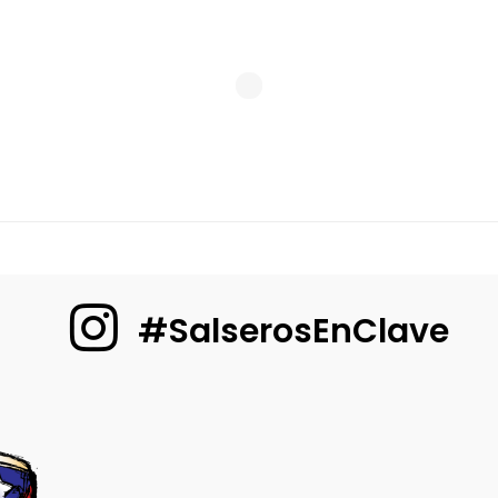
#SalserosEnClave